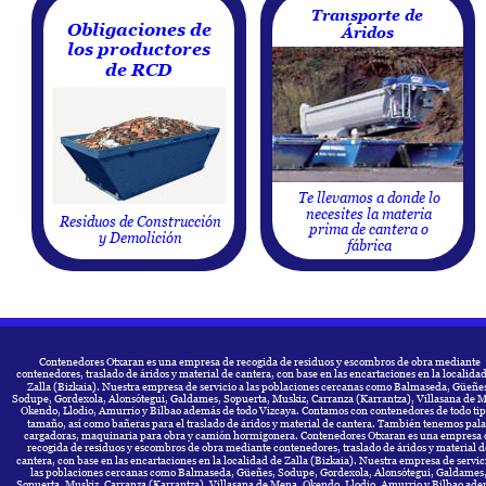
Transporte de 
Obligaciones de 
Áridos
los productores 
de RCD
Te llevamos a donde lo 
necesites la materia 
Residuos de Construcción 
prima de cantera o 
y Demolición
fábrica
Contenedores Otxaran es una empresa de recogida de residuos y escombros de obra mediante 
contenedores, traslado de áridos y material de cantera, con base en las encartaciones en la localidad
Zalla (Bizkaia). Nuestra empresa de servicio a las poblaciones cercanas como Balmaseda, Güeñes
Sodupe, Gordexola, Alonsótegui, Galdames, Sopuerta, Muskiz, Carranza (Karrantza), Villasana de M
Okendo, Llodio, Amurrio y Bilbao además de todo Vizcaya. Contamos con contenedores de todo tip
tamaño, así como bañeras para el traslado de áridos y material de cantera. También tenemos pala
cargadoras, maquinaria para obra y camión hormigonera. Contenedores Otxaran es una empresa 
recogida de residuos y escombros de obra mediante contenedores, traslado de áridos y material d
cantera, con base en las encartaciones en la localidad de Zalla (Bizkaia). Nuestra empresa de servici
las poblaciones cercanas como Balmaseda, Güeñes, Sodupe, Gordexola, Alonsótegui, Galdames,
Sopuerta, Muskiz, Carranza (Karrantza), Villasana de Mena, Okendo, Llodio, Amurrio y Bilbao ade